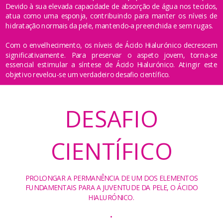
Devido à sua elevada capacidade de absorção de água nos tecidos,
atua como uma esponja, contribuindo para manter os níveis de
hidratação normais da pele, mantendo-a preenchida e sem rugas.
Com o envelhecimento, os níveis de Ácido Hialurónico decrescem
significativamente. Para preservar o aspeto jovem, torna-se
essencial estimular a síntese de Ácido Hialurónico. Atingir este
objetivo revelou-se um verdadeiro desafio científico.
DESAFIO
CIENTÍFICO
PROLONGAR A PERMANÊNCIA DE UM DOS ELEMENTOS
FUNDAMENTAIS PARA A JUVENTUDE DA PELE, O ÁCIDO
HIALURÓNICO.
•