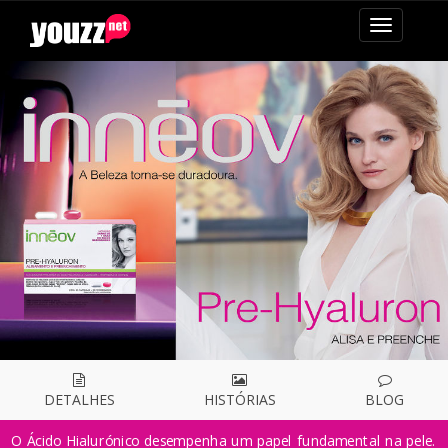
mudar
navegaçã
DETALHES
HISTÓRIAS
BLOG
O Ácido Hialurónico desempenha um papel fundamental na pele.