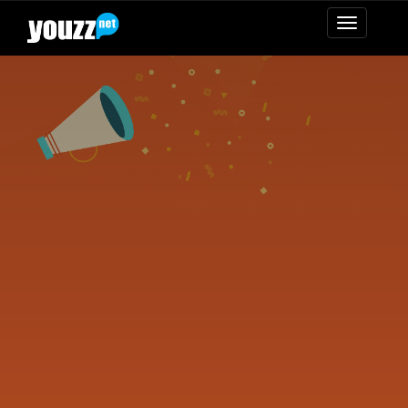
mudar
navegaçã