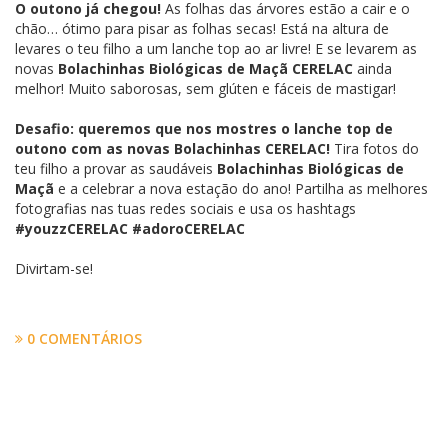
O outono já chegou!
As folhas das árvores estão a cair e o
chão… ótimo para pisar as folhas secas! Está na altura de
levares o teu filho a um lanche top ao ar livre! E se levarem as
novas
Bolachinhas Biológicas de Maçã CERELAC
ainda
melhor! Muito saborosas, sem glúten e fáceis de mastigar!
Desafio: queremos que nos mostres o lanche top de
outono com as novas Bolachinhas CERELAC!
Tira fotos do
teu filho a provar as saudáveis
Bolachinhas Biológicas de
Maçã
e a celebrar a nova estação do ano! Partilha as melhores
fotografias nas tuas redes sociais e usa os hashtags
#youzzCERELAC #adoroCERELAC
Divirtam-se!
0 COMENTÁRIOS