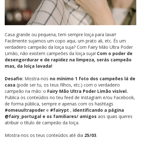
Casa grande ou pequena, tem sempre loiça para lavar!
Facilmente sujamos um copo aqui, um prato ali, etc. És um
verdadeiro campeão da loiça suja? Com Fairy Mão Ultra Poder
Limão, não existem campeões da loiça suja!
Com o poder de
desengordurar e de rapidez na limpeza, serás campeão
mas, da loiça lavada!
Desafio:
Mostra-nos
no mínimo 1 foto dos campeões lá de
casa
(pode ser tu, os teus filhos, etc.) com o verdadeiro
campeão na mão: o
Fairy Mão Ultra Poder Limão visível.
Publica os conteúdos no teu feed de Instagram e/ou Facebook,
de forma pública, sempre e apenas com os hashtags
#omeuultrapoder
e
#fairypt
,
identificando a página
@fairy_portugal e os familiares/ amigos
aos quais queres
atribuir o título de campeão da loiça.
Mostra-nos os teus conteúdos até dia
25/03
.