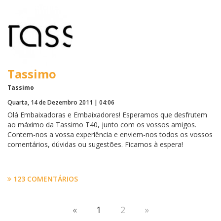
‘inteligente’ de código de barras de fácil utilização. 

Vê no interior como decorreu a campanha.
Tassimo
Tassimo
Quarta, 14 de Dezembro 2011 | 04:06
Olá Embaixadoras e Embaixadores! Esperamos que desfrutem
ao máximo da Tassimo T40, junto com os vossos amigos.
Contem-nos a vossa experiência e enviem-nos todos os vossos
comentários, dúvidas ou sugestões. Ficamos à espera!
123 COMENTÁRIOS
«
1
2
»