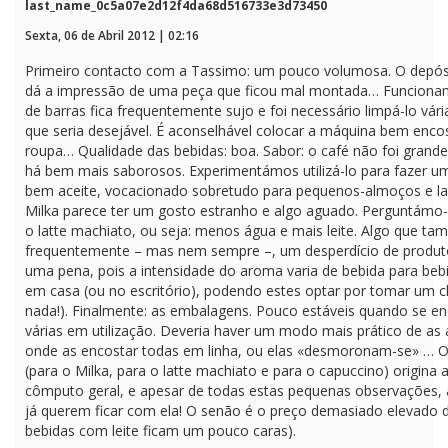
last_name_0c5a07e2d12f4da68d516733e3d73450
Sexta, 06 de Abril 2012 | 02:16
Primeiro contacto com a Tassimo: um pouco volumosa. O depósi
dá a impressão de uma peça que ficou mal montada… Funcionament
de barras fica frequentemente sujo e foi necessário limpá-lo vár
que seria desejável. É aconselhável colocar a máquina bem enco
roupa… Qualidade das bebidas: boa. Sabor: o café não foi gran
há bem mais saborosos. Experimentámos utilizá-lo para fazer um 
bem aceite, vocacionado sobretudo para pequenos-almoços e lan
Milka parece ter um gosto estranho e algo aguado. Perguntámo-n
o latte machiato, ou seja: menos água e mais leite. Algo que ta
frequentemente – mas nem sempre –, um desperdício de produto si
uma pena, pois a intensidade do aroma varia de bebida para be
em casa (ou no escritório), podendo estes optar por tomar um c
nada!). Finalmente: as embalagens. Pouco estáveis quando se en
várias em utilização. Deveria haver um modo mais prático de a
onde as encostar todas em linha, ou elas «desmoronam-se» … O fa
(para o Milka, para o latte machiato e para o capuccino) origin
cômputo geral, e apesar de todas estas pequenas observações, 
já querem ficar com ela! O senão é o preço demasiado elevado d
bebidas com leite ficam um pouco caras).