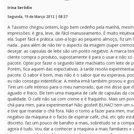
Irina Serôdio
Segunda, 19 de Março 2012 | 08:37
A Tassimo chegou ontem, logo bem cedinho pela manhã, mesmo
impressões: é gira, leve, de fácil manuseamento. É muito intui
ela. Super fácil e prática. usei-a logo ao pequeno almoço, fiz um
nada... para além de não ter o aspecto da imagem (super cremo
desejar. as capsulas de leite são um ponto negativo. A marca t
cliente compra o produto, supostamente é para o usar e não só p
pacote. Optei por fazer o segundo latte machiatto com leite de 
Porém, fica aquem das expectativas. à tarde resolvi experimentar 
pacote. O sabor é bom, mas não é o sabor que eu esperava, poi
eu não consegui indentificar. A minha irmã também provou e gos
Tirei um cafe intenso para o meu namorado, que me disse que d
aguado e fraco. Ele tem uma maquina de cafe de capsulas da co
qualidade. O café não sai com creme e é fraquinho. Mais um pont
chá para mim, para experimentar! Não gostei!! BLHAC! tem um sabo
e tive que mandar o chá fora. Não o torno a fazer para mim, ma
negativo da máquina é o facto de espirrar café, chá, etc qdo está 
discreto. faz um pouco de barulho a mais, sobretudo se a com
agora é tudo. Vou dar a conhecer a maquina a mais familiares e