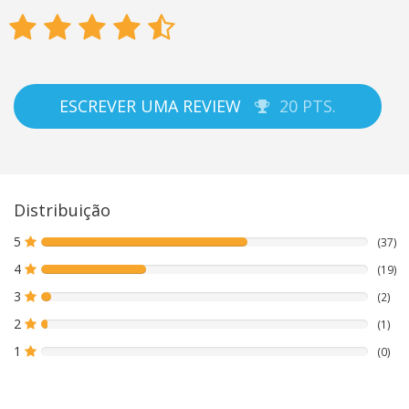
Classificação
ESCREVER UMA REVIEW
20 PTS.
média:
4
Distribuição
5
(37)
4
(19)
3
(2)
2
(1)
1
(0)