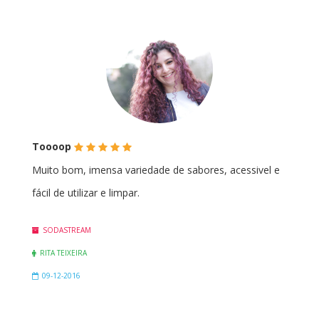
(*)
(*)
(*)
(*)
(*)
Toooop
Muito bom, imensa variedade de sabores, acessivel e
fácil de utilizar e limpar.
SODASTREAM
RITA TEIXEIRA
09-12-2016